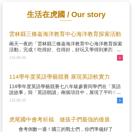
開
放
生活在虎國 / Our story
資
料
隱
雲林縣三條崙海洋教育中心海洋教育探索活動
私
兩天一夜的「雲林縣三條崙海洋教育中心海洋教育探索
政
活動」完成！吃得好、住得好，好玩又學得到東西、體
策
驗與認識雲林家鄉的海洋特色，實地踏查加上科技輔
115-06-04
助，每個孩子都樂在其中！努力騎單車逛黑森林單車
資
道、藝術社區，一邊划獨木舟一邊喊好累卻又忍不住想
安
多玩幾趟，美麗的夕陽是三條崙的五星級風景，透過這
政
114學年度英語學藝競賽 展現英語軟實力
兩天的活動認識雲 ...更多
策
114學年度英語學藝競賽七八年級參賽同學們在「英語
說故事」與「英語朗讀」兩個項目中，展現了平時努力
練習的豐碩成果，不僅在台上毫不怯場，更用流利的英
115-05-20
語、豐富的語氣和生動的肢體語言詮釋每一個故事、朗
讀每一篇文章。 這次邀請到了外師Andy 來擔任評
審 ...更多
虎尾國中會考祈福 做孩子們最強的後盾
會考倒數一週！國三的戰士們，你們準備好了