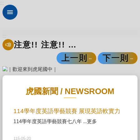
:::
跳到主要內容區塊
進
階
搜
尋
:::
注意!! 注意!! 注意!! 防範一氧化碳中毒宣導
認
識
8月10日下午2026城鎮韌性（防空）演習資訊
本
上一則
下一則
校
【交通安全】騎車請戴安全帽 靠邊騎車不並排
法
規
大
虎國新聞 / NEWSROOM
全
行
114學年度英語學藝競賽 展現英語軟實力
政
服
114學年度英語學藝競賽七八年 ...更多
務
校
115-05-20