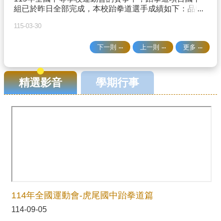
組已於昨日全部完成，本校跆拳道選手成績如下：品勢
知識上大豐收！#114學年全國學生創意戲劇比賽#感謝
部份：李昀蓁、林奕霏、曾炫晴榮獲國中女子組 團體品
余玉柱老師指導操偶口白#感謝陳文賢老師郭卯老師蔡
115-03-30
勢 第三名蔡弦祐、林聖捷、王清麒榮獲國中男子組 團體
亞霖老師後場指導
品勢 第五名蔡弦祐、曾炫晴榮獲國中混合雙人組 第七
下一則
上一則
更多
名蔡弦祐榮獲國中個人品勢組 第七名對打部份：廖家柏
榮獲國中男子對打５１公斤級 第三名林佳縈榮獲國中
女子對打４９公斤級 第七名陳昱宏榮獲國中男子對打
６３公斤級 第七名恭喜以上選手在全中運場上獲得獎
精選影音
學期行事
項，證明自己的努力有成果，也為學校、為雲林縣爭
光，辛苦了，虎尾國中以你們為榮！#感謝教練指導承
受莫大的壓力辛苦了#感謝家長們的支持你們是這些孩
子的最佳後盾
114年全國運動會-虎尾國中跆拳道篇
114-09-05