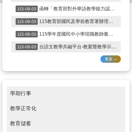
字
函轉「教育部對外華語教學能力認證考試規費收費標準」第2條修正條文。
115-08-03
🏫
首
115教育部國民及學前教育署辦理性別平等教育建置課程與教學人才庫實施計畫
115-08-03
頁
115學年度國民中小學現職教師臺灣台語 認證輔導增能課程計畫
115-08-03
⛳
網
台語文教學共融平台-教案暨教學示範徵件
115-08-03
站
導
更多
覽
👍
Facebook
🏫
學期行事
申
請》
教學正常化
教
務
文
教育儲蓄
件