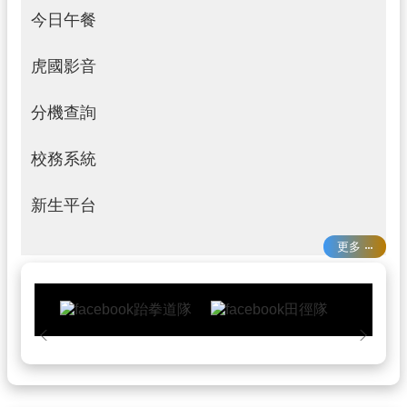
今日午餐
處
室
虎國影音
分
機
分機查詢
輔
導
校務系統
信
箱
新生平台
反
霸
更多
凌
信
箱
個
資
保
護