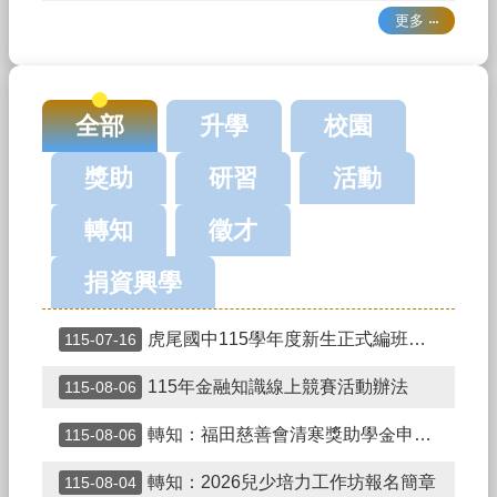
英
更多
語
口
說
展
能
全部
升學
校園
不
獎助
研習
活動
迷
小
轉知
徵才
紅
書，
青
捐資興學
春
不
虎尾國中115學年度新生正式編班公告
115-07-16
迷
途
115年金融知識線上競賽活動辦法
115-08-06
熱
門
轉知：福田慈善會清寒獎助學金申請辦法
115-08-06
關
鍵
轉知：2026兒少培力工作坊報名簡章
115-08-04