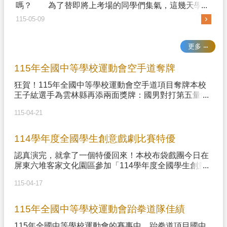
嗎？ 為了替即將上考場的同學們集氣，這幾天學校
可說是總動員！校長、教務主任與老師們帶著滿滿的誠
115-05-09
意，一同前往持法媽祖宮拜拜祈福。祈求虎國學生考試
順利！& ...更多
更多
115年全國中等學校運動會空手道奪牌
狂賀！115年全國中等學校運動會空手道項目奪牌本校
王子紘選手為雲林縣再添兩面獎牌：國男對打第五量級
第一名國男個人形第二名恭喜子紘！感謝張靜麗教練指
115-04-21
導、辛苦王爸爸王媽媽栽培！#下一站前進日本2026年
東亞青少年空手道錦標賽
114學年度全國學生創意戲劇比賽特優
認真演完，就拿了一個特優回來！本校布袋戲團今日在
屏東六堆客家文化園區參加「114學年度全國學生創意
戲劇比賽」，在傳統布袋戲國中組再次榮獲「特優」肯
115-04-17
定，第四度的全國特優獎，相當開心！昨日也在中正國
中五百多位師生前演出交流，推廣布袋戲文化藝術，同
時也藉此行參觀了屏東勝利新村、科技園區水族館、林
115年全國中等學校運動會跆拳道隊佳績
後四林平地森林以及到屏科大保育野生動物收容中心看
115年全國中等學校運動會的賽事中，跆拳道項目國中
動物、聽了許多的故事，除了特優的成就，也在心靈、