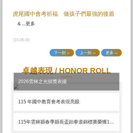
隊
虎尾國中會考祈福 做孩子們最強的後盾
學
生
& ...更多
新
生
115-05-09
校
下一則
上一則
更多
務
E
化
卓越表現 / HONOR ROLL
教
2026雲林之光頒獎表揚
職
員
115 年國中教育會考表現亮眼
課
程
計
畫
115年雲林縣春季縣長盃跆拳道錦標賽榮獲16金、10銀、1銅以及團體總冠軍、品勢團體成績冠軍、對打團體成績季軍