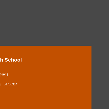
h School
分機11
64705314