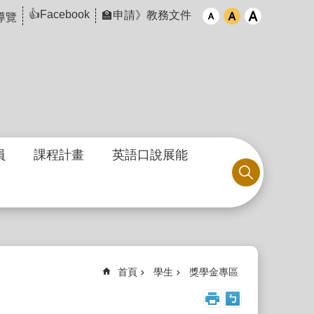
👍Facebook
🏫申請》教務文件
導覽
員
課程計畫
英語口說展能
首頁
學生
獎學金專區