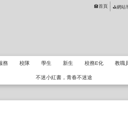
🏫首頁
⛳網站
服務
校隊
學生
新生
校務E化
教職
不迷小紅書，青春不迷途