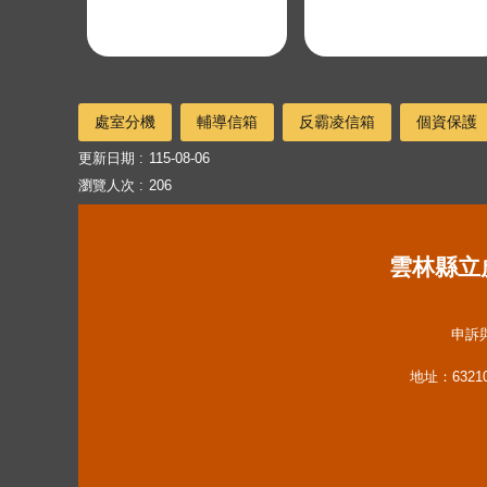
處室分機
輔導信箱
反霸凌信箱
個資保護
更新日期
115-08-06
瀏覽人次
206
雲林縣立虎尾國
申訴與
地址：632