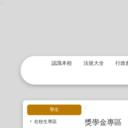
:::
跳到主要內容區塊
認識本校
法規大全
行政
:::
:::
學生
獎學金專區
在校生專區