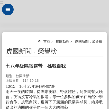
:::
跳到主要內容區塊
進
階
搜
尋
認
:::
:::
識
首頁
校園動態
虎國新聞．榮譽榜
本
校
虎國新聞．榮譽榜
法
規
七八年級隔宿露營 挑戰自我
大
全
類別：校園生活
上版日期：114-10-16
行
10/15、16七八年級隔宿露營
政
兩天一夜的時間，從團隊挑戰、野炊體驗，到夜間營火晚
服
會，夜宿沒有冷氣的帳篷，每一位參與的孩子在自然中學
務
習合作、挑戰自我，也留下了滿滿的歡樂與成長，給勇敢
校
踏出舒適圈的孩子們一個大大的讚👍