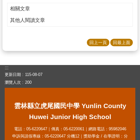
英
語
相關文章
口
說
其他人閱讀文章
展
能
回上一頁
回最上面
不
迷
小
紅
:::
書，
更新日期
115-08-07
青
瀏覽人次
200
春
不
迷
途
雲林縣立虎尾國民中學 Yunlin County
熱
Huwei Junior High School
門
關
電話：05-6220647｜傳真：05-6220061｜網路電話：95982046
鍵
申訴與請假專線：05-6220647 分機12｜獎助學金 / 在學證明：分