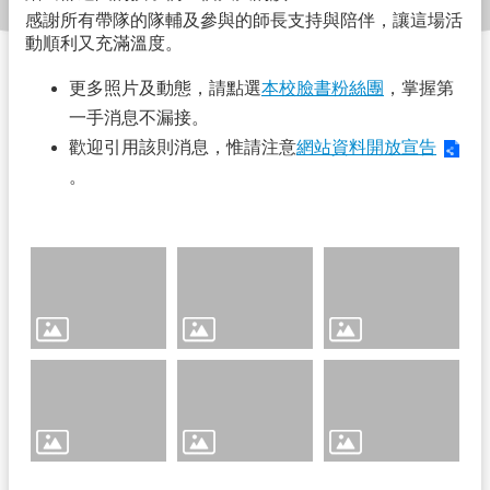
隊
感謝所有帶隊的隊輔及參與的師長支持與陪伴，讓這場活
動順利又充滿溫度。
學
生
更多照片及動態，請點選
本校臉書粉絲團
，掌握第
一手消息不漏接。
新
生
歡迎引用該則消息，惟請注意
網站資料開放宣告
。
校
務
E
化
教
職
員
課
程
計
畫