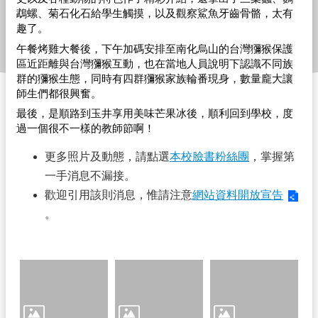
隊
鵡螺、菊石化石給學生觸摸，以及觀察鯊魚牙齒骨骼，太有
趣了。
學
午餐烤雞大餐後，下午加碼安排至南化烏山的台灣獼猴保護
生
區近距離與台灣獼猴互動，也在當地人員說明下認識不同族
群的獼猴生態，同時有四群獼猴家族輪番現身，數量龐大讓
新
師生們都很興奮。
生
最後，是順路到玉井享用美味芒果冰後，順利回到學校，度
校
過一個很不一樣的教師節啊！
務
E
更多照片及動態，請點選
本校臉書粉絲團
，掌握第
化
一手消息不漏接。
教
歡迎引用該則消息，惟請注意
網站資料開放宣告
職
。
員
課
程
計
畫