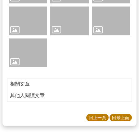
英
語
口
說
展
能
不
迷
小
紅
書，
青
春
相關文章
不
其他人閱讀文章
迷
途
熱
回上一頁
回最上面
門
關
鍵