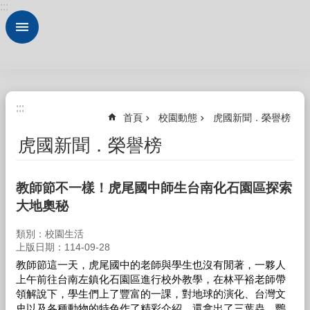
:::
跳到主要內容區塊
進
階
搜
尋
認
:::
:::
識
首頁
校園動態
虎國新聞．榮譽榜
本
校
虎國新聞．榮譽榜
法
規
教師節不一樣！虎尾國中師生台南化石園區探索
大
大地奧秘
全
類別：校園生活
行
上版日期：114-09-28
政
教師節這一天，虎尾國中的老師與學生也沒有閒著，一夥人
服
上午前往台南左鎮化石園區進行校外教學，在林平裕老師帶
務
領解說下，學生們上了豐富的一課，對地球的演化、台灣文
校
史以及各種動物的特色作了精彩介紹，還拿出了三葉蟲、鸚