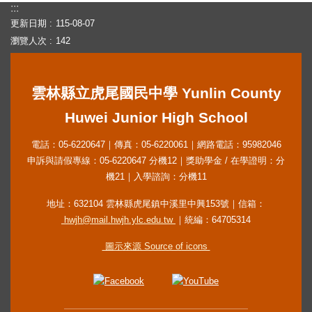
字
:::
更新日期
115-08-07
🏫
瀏覽人次
142
首
頁
⛳
雲林縣立虎尾國民中學 Yunlin County
網
Huwei Junior High School
站
導
電話：05-6220647｜傳真：05-6220061｜網路電話：95982046
覽
申訴與請假專線：05-6220647 分機12｜獎助學金 / 在學證明：分
機21｜入學諮詢：分機11
👍
Facebook
地址：632104 雲林縣虎尾鎮中溪里中興153號｜信箱：
🏫
hwjh@mail.hwjh.ylc.edu.tw
｜統編：64705314
申
請》
圖示來源 Source of icons
教
務
文
件