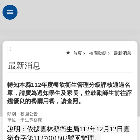
:::
跳到主要內容區塊
進
階
搜
尋
認
:::
:::
識
首頁
校園動態
最新消息
本
校
最新消息
法
規
轉知本縣112年度餐飲衛生管理分級評核通過名
大
單，請廣為週知學生及家長，並鼓勵師生前往評
全
鑑優良的餐廳用餐，請查照。
行
政
類別：校園公告
服
單位：學生事務處
務
說明：
依據雲林縣衛生局112年12月12日雲
衛食字第1127001802號函辦理。
校