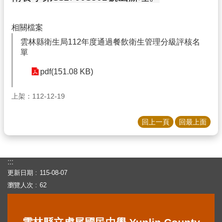
隊
學
相關檔案
生
雲林縣衛生局112年度通過餐飲衛生管理分級評核名
單
新
生
pdf(151.08 KB)
校
務
上架：112-12-19
E
化
回上一頁
回最上面
教
職
員
:::
課
更新日期
115-08-07
程
瀏覽人次
62
計
畫