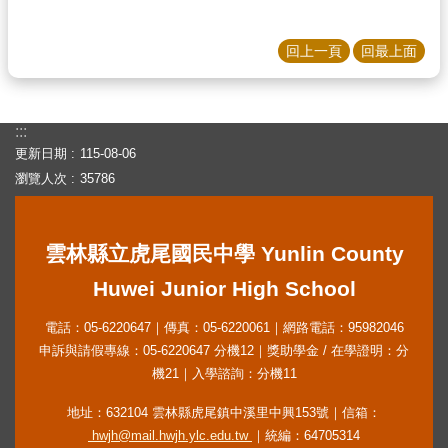
回上一頁
回最上面
:::
更新日期
115-08-06
瀏覽人次
35786
雲林縣立虎尾國民中學 Yunlin County
Huwei Junior High School
電話：05-6220647｜傳真：05-6220061｜網路電話：95982046
申訴與請假專線：05-6220647 分機12｜獎助學金 / 在學證明：分
機21｜入學諮詢：分機11
地址：632104 雲林縣虎尾鎮中溪里中興153號｜信箱：
hwjh@mail.hwjh.ylc.edu.tw
｜統編：64705314