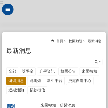
:::
跳到主要內容區塊
進
階
搜
尋
認
:::
:::
識
首頁
校園動態
最新消息
本
校
最新消息
法
規
大
全部
獎學金
升學資訊
校園公告
來函轉知
全
研習消息
跑馬燈
新生平台
虎尾自造中心
行
政
近期活動
捐款徵信
服
務
來函轉知，研習消息
校