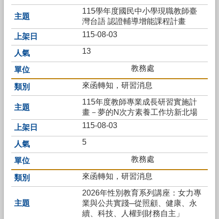
隊
115學年度國民中小學現職教師臺
灣台語 認證輔導增能課程計畫
學
115-08-03
生
13
新
生
教務處
校
來函轉知，研習消息
務
115年度教師專業成長研習實施計
E
化
畫－夢的N次方素養工作坊新北場
115-08-03
教
職
5
員
教務處
課
來函轉知，研習消息
程
計
2026年性別教育系列講座：女力專
畫
業與公共實踐─從照顧、健康、永
續、科技、人權到財務自主」