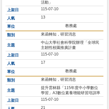
活動」
開
放
115-07-10
資
13
料
教務處
隱
私
來函轉知，研習消息
政
中山大學社會科學院辦理「全球民
策
主韌性校園推廣計畫
資
115-07-10
安
政
17
策
教務處
來函轉知，研習消息
提升雲林縣「115年度中小學數位
學習」A3數位素養增能研習培訓率
115-07-10
21