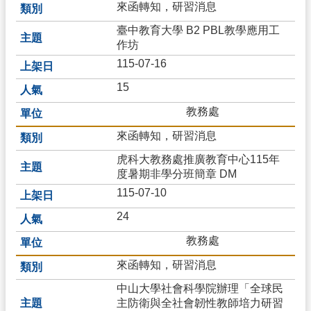
來函轉知，研習消息
處
臺中教育大學 B2 PBL教學應用工
室
作坊
分
115-07-16
機
15
輔
導
教務處
信
來函轉知，研習消息
箱
虎科大教務處推廣教育中心115年
反
度暑期非學分班簡章 DM
霸
115-07-10
凌
信
24
箱
教務處
個
資
來函轉知，研習消息
保
中山大學社會科學院辦理「全球民
護
主防衛與全社會韌性教師培力研習