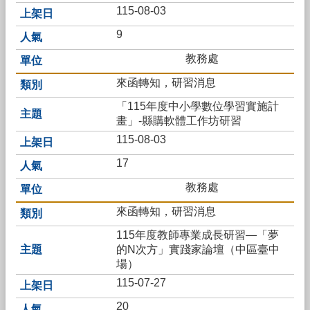
英
115-08-03
語
口
9
說
展
教務處
能
來函轉知，研習消息
不
「115年度中小學數位學習實施計
迷
畫」-縣購軟體工作坊研習
小
115-08-03
紅
書，
17
青
春
教務處
不
來函轉知，研習消息
迷
途
115年度教師專業成長研習—「夢
的N次方」實踐家論壇（中區臺中
熱
場）
門
115-07-27
關
鍵
20