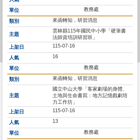
字
教務處
🏫
首
來函轉知，研習消息
頁
雲林縣115年國民中小學「硬筆書
法師資培訓研習班」
⛳
115-07-16
網
站
16
導
覽
教務處
來函轉知，研習消息
👍
Facebook
國立中山大學「客家劇場的身體、
土地與生命書寫：地方記憶戲劇培
🏫
力工作坊」
申
115-07-16
請》
教
13
務
文
教務處
件